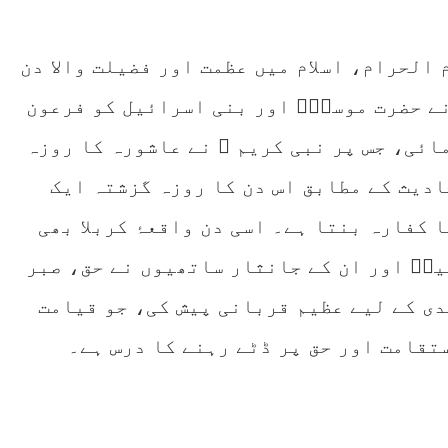
شورہ، یعنی 10 محرم الحرام، اسلام میں عظمت اور فضیلت والا دن
نے حضرت موسیٰؑ اور بنی اسرائیل کو فرعون
ائی، جس پر نبی کریم ﷺ نے عاشورہ کا روزہ
دیث کے مطابق اس دن کا روزہ گزشتہ ایک
 کفارہ بنتا ہے۔ اسی دن واقعۂ کربلا بھی
ینؓ اور ان کے جانثار ساتھیوں نے حق، صبر
ندی کے لیے عظیم قربانی پیش کی، جو قیامت
ستقامت اور حق پر ڈٹے رہنے کا درس ہے۔