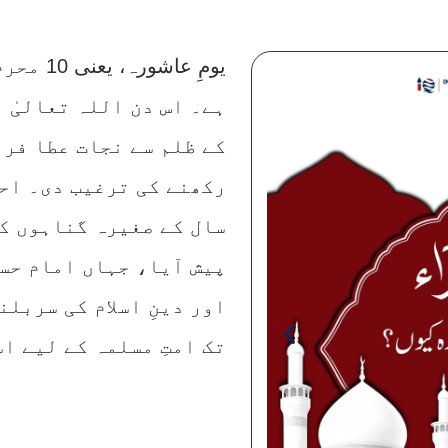
یومِ عا
ہے۔ اس دن اللہ تعالیٰ 
کے ظلم سے نجات عطا فرم
رکھنے کی ترغیب دی۔ احا
سال کے صغیرہ گناہوں کا
پیش آیا، جہاں امام حس
اور دینِ اسلام کی سربل
تک امتِ مسلمہ کے لیے ا