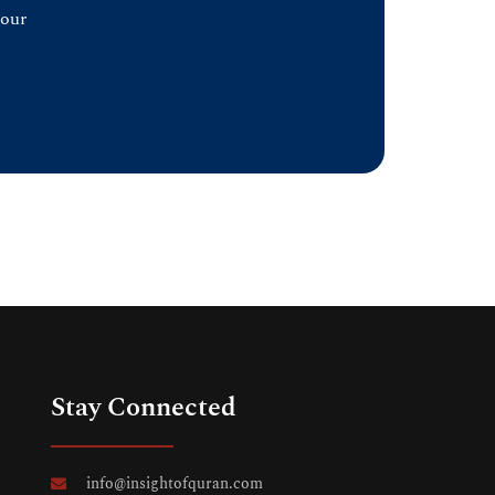
 our
Stay Connected
info@insightofquran.com