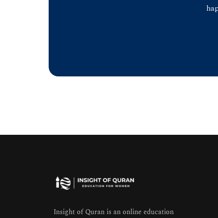
hap
Insight of Quran is an online education