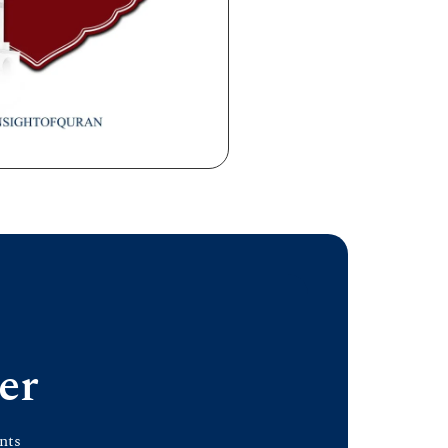
er
nts