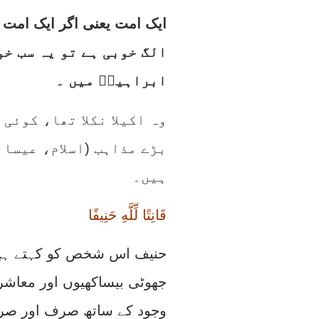
الگ خوبی ہے تو یہ سب خو
ابراہیمؑ میں ۔
وہ اکیلا نکلا تھا، کوئی
بڑے مذاہب (اسلام، عیسائ
ہیں۔
قَانِتًا لِّلَّهِ حَنِيفًا
حنیف اس شخص کو کہتے ہیں 
جھوٹی بیساکھیوں اور معاشر
وجود کے ساتھ صرف اور ص