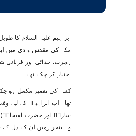
ابراہیم علیہ السلام کا طوی
مکہ کی مقدس وادی میں اپنی 
ہجرت، جدائی اور قربانی ش
اختیار کر چکے تھے۔
کعبہ کی تعمیر مکمل ہو چکی 
تھا۔ اب ابراہیمؑ کے لیے وق
سارہؑ اور حضرت اسحاقؑ) ک
وہ بنجر زمین ان کے دل کے