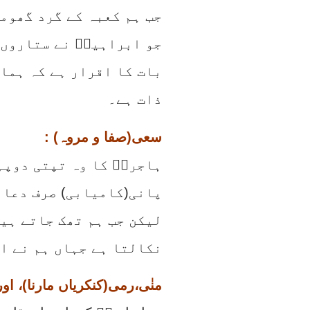
جب ہم کعبہ کے گرد گھومت
جو ابراہیمؑ نے ستاروں 
بات کا اقرار ہے کہ ہمار
ذات ہے۔
: سعی(صفا و مروہ)
ہاجرہؑ کا وہ تپتی دوپہ
پانی(کامیابی) صرف دعا 
لیکن جب ہم تھک جاتے ہی
نکالتا ہے جہاں ہم نے ا
: منٰی،رمی(کنکریاں مارنا)، او