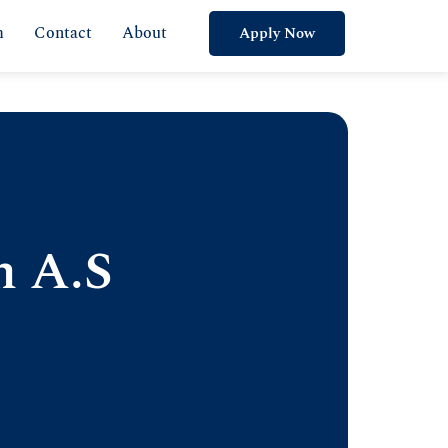
m
Contact
About
Apply Now
m A.S