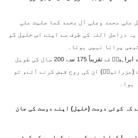
ل علی محمد وعلی آل محمد کما صلیت علی
یہ دراصل اللہ کی طرف سے اپنے اس خلیل کو
کبھی پرانا نہیں ہوتا۔
روایات میں آتا ہے کہ حضرت ابراہیمؑ نے تقریباً 175 سے 200 سال کی طویل
(عزرائیلؑ) ان کی روح قبض کرنے آئے، تو
 ہوا۔
 کہ کوئی دوست (خلیل) اپنے دوست کی جان
ہیم! کیا تم نے کبھی دیکھا ہے کہ کوئی