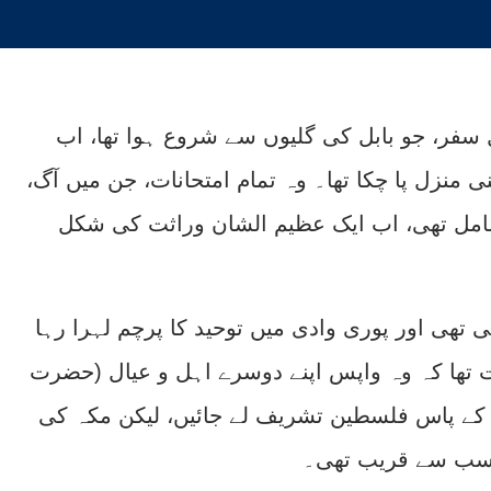
ل سفر، جو بابل کی گلیوں سے شروع ہوا تھا، اب
منزل پا چکا تھا۔ وہ تمام امتحانات، جن میں آگ،
امل تھی، اب ایک عظیم الشان وراثت کی شکل
تھی اور پوری وادی میں توحید کا پرچم لہرا رہا
ت تھا کہ وہ واپس اپنے دوسرے اہل و عیال (حضرت
ے پاس فلسطین تشریف لے جائیں، لیکن مکہ کی
 سب سے قریب تھی۔