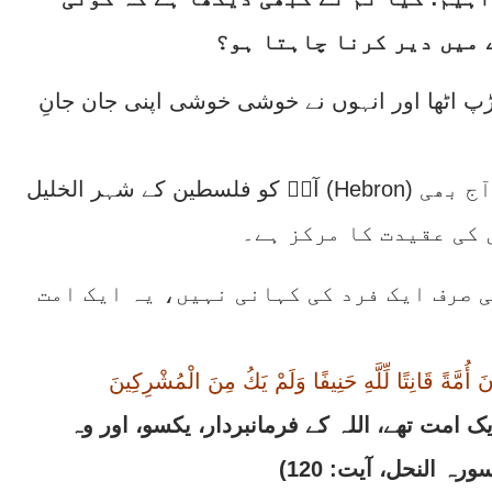
 میں دیر کرنا چاہتا ہو؟
ڑپ اٹھا اور انہوں نے خوشی خوشی اپنی جان جانِ
آپؑ کو فلسطین کے شہر الخلیل (Hebron) میں دفن کیا گیا، جہاں آج بھی
 کی عقیدت کا مرکز ہے۔
 صرف ایک فرد کی کہانی نہیں، یہ ایک امت
َ أُمَّةً قَانِتًا لِّلَّهِ حَنِيفًا وَلَمْ يَكُ مِنَ الْمُشْرِكِينَ
ک امت تھے، اللہ کے فرمانبردار، یکسو، اور وہ
 النحل، آیت: 120)