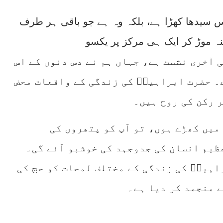
س سیدھا کھڑا ہے، بلکہ وہ ہے جو باقی ہر طرف
ی آخری نشست ہے، جہاں ہم نے دس دنوں کے اس
۔ حضرت ابراہیمؑ کی زندگی کے واقعات محض
 رکن کی روح ہیں۔
میں کھڑے ہوں، تو آپ کو پتھروں کی
ظیم انسان کی جدوجہد کی خوشبو آئے گی۔
اہیمؑ کی زندگی کے مختلف لمحات کو حج کی
ے منجمد کر دیا ہے۔