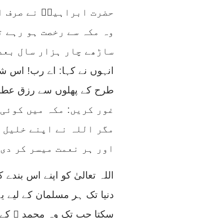
حضرت ابراہیمؑ نے صرف ا
وہ مکہ سے رخصت ہو رہے ت
ساڑھے چار ہزار سال بعد
انہوں نے کہا: اے رب! اس شہ
طرح کے پھلوں سے رزق عطا
غور کریں: مکہ میں کوئی
مگر اللہ نے اپنے خلیل ک
اور ہر نعمت میسر کر دی 
اللہ تعالیٰ کو اپنے اس بندے
دنیا تک ہر مسلمان کے لیے یہ
سکتا جب تک وہ محمد ﷺ کے س