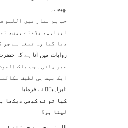
بھیجے۔
جب ہم نماز میں اللہم ص
ابراہیم پڑھتے ہیں، تو 
دیا گیا وہ تمغہ ہے جو 
عمر پائی۔ جب ملک الموت 
ایک بہت ہی لطیف مکالمہ
ابراہیمؑ نے فرمایا:
کیا تم نے کبھی دیکھا ہے
لیتا ہو؟
اللہ نے وحی بھیجی:
اے ابرا