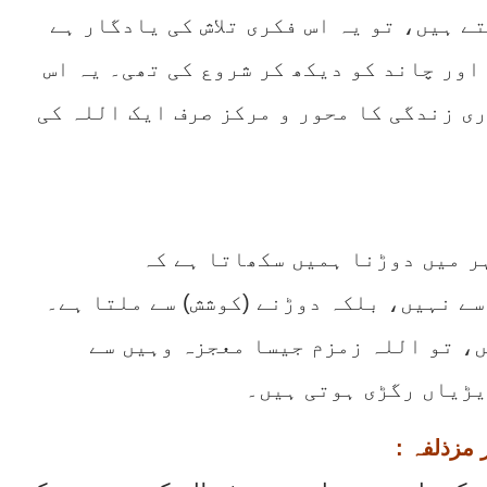
ے ہیں، تو یہ اس فکری تلاش کی یادگار ہے
اور چاند کو دیکھ کر شروع کی تھی۔ یہ اس
ی زندگی کا محور و مرکز صرف ایک اللہ کی
ر میں دوڑنا ہمیں سکھاتا ہے کہ
سے نہیں، بلکہ دوڑنے (کوشش) سے ملتا ہے۔
ں، تو اللہ زمزم جیسا معجزہ وہیں سے
یڑیاں رگڑی ہوتی ہیں۔
ر مزذلفہ