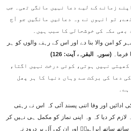
پنے زمانے کے لیے دعا نہیں مانگی تھی۔ جب
ھے، تو انہوں نے وہ دعائیں مانگیں جو آج
 بھی مکہ کی خوشحالی کا سبب ہیں۔
ر کو امن والا بنا دے اور اس کے رہنے والوں کو ہر
 فرما۔
(سورہ البقرہ، آیت: 126)
 کھیتی نہیں ہوتی، کوئی درخت نہیں اگتا،
ی دعا کی برکت سے وہاں دنیا کا ہر پھل
ہے۔
 کی ادائیں اور وفا اتنی پسند آئی کہ اس نے رہتی
 لازم کر دیا کہ وہ اپنی نماز کو مکمل ہی نہیں کر
اتھ ساتھ ابراہیمؑ اور ان کی آل پر درود نہ