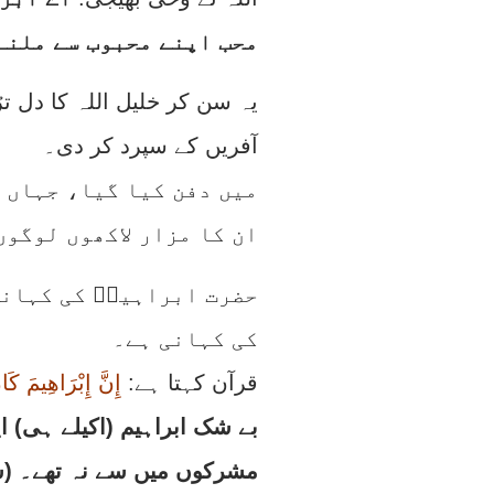
محب اپنے محبوب سے ملنے
یہ سن کر خلیل اللہ کا دل ت
آفریں کے سپرد کر دی۔
ان کا مزار لاکھوں لوگوں
حضرت ابراہیمؑ کی کہانی
کی کہانی ہے۔
قرآن کہتا ہے:
إِنَّ إِبْرَاهِيمَ كَان
بے شک ابراہیم (اکیلے ہی) ای
مشرکوں میں سے نہ تھے۔ (سورہ