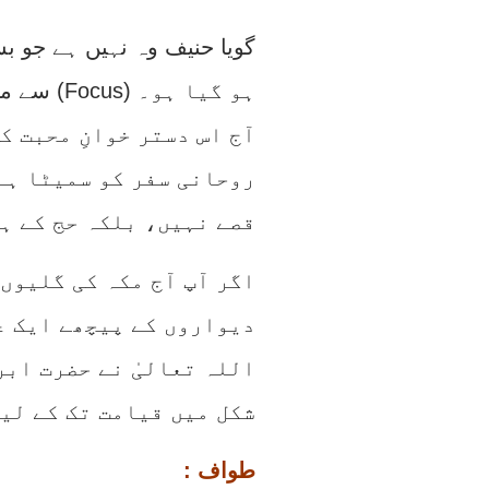
گویا حنیف وہ نہیں ہے جو ب
سے منہ موڑ کر ایک ہی مرکز پر یکسو (Focus) ہو گیا ہو۔
آج اس دستر خوانِ محبت ک
روحانی سفر کو سمیٹا ہے
قصے نہیں، بلکہ حج کے ہر
اگر آپ آج مکہ کی گلیوں 
دیواروں کے پیچھے ایک ع
اللہ تعالیٰ نے حضرت ابر
شکل میں قیامت تک کے لی
: طواف