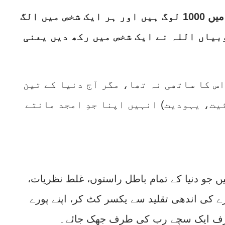
ایک امت یعنی اگر ایک امت میں 1000 لوگ ہیں اور ہر ایک شخص میں الگ
بیاں اللہ نے ایک شخص میں رکھ دیں یعنی
 اس کا ساتھی نہ تھا، مگر آج دنیا کے تین
یت، یہودیت) انہیں اپنا جدِ امجد مانتے
جو دنیا کے تمام باطل راستوں، غلط نظریات،
ے کی اندھی تقلید سے یکسر کٹ کر، اپنے پورے
رف ایک سچے رب کی طرف جھک جائے۔