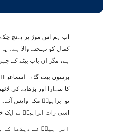
اب ہم اس موڑ پر پہنچ چکے ہ
کمال کو پہنچنے والا ہے۔ ی
ہے، مگر ان باپ بیٹے کے چہ
برسوں بیت گئے۔ اسماعیلؑ ا
کا سہارا اور بڑھاپے کی لاٹ
تو ابراہیمؑ مکہ واپس آئے۔ 
اسی رات ابراہیمؑ نے ایک خ
ابراہیمؑ نے دیکھا کہ و