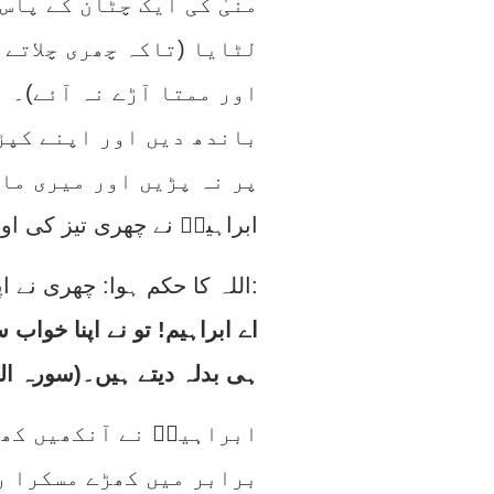
منیٰ کی ایک چٹان کے پاس
لٹایا (تاکہ چھری چلاتے 
اور ممتا آڑے نہ آئے)۔ ا
باندھ دیں اور اپنے کپڑ
پر نہ پڑیں اور میری ما
ابراہیمؑ نے چھری تیز کی او
اللہ کا حکم ہوا: چھری نے اپنا اثر کھو دیا۔ اسی وقت ندا آئی:
اے ابراہیم! تو نے اپنا خواب
ہی بدلہ دیتے ہیں۔(سورہ الصافات، آ
ابراہیمؑ نے آنکھیں کھو
برابر میں کھڑے مسکرا رہ