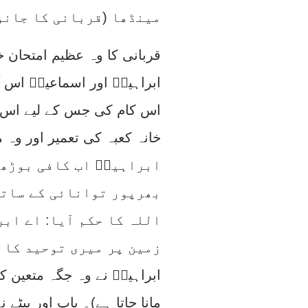
مینڈھا (قربانی کا جانو
قربانی کا وہ عظیم امتحان خ
ابراہیمؑ اور اسماعیلؑ اس 
اس کام کی جس کے لیے اس بنج
خانہ کعبہ کی تعمیر اور وہ
ابراہیمؑ اب کافی بوڑھے
بھرپور توانائی کے ساتھ
اللہ کا حکم آیا: اے ابر
زمین پر میری توحید کا 
ابراہیمؑ نے وہ جگہ متعین ک
مانا جاتا ہے)۔ باپ اور بیٹے 