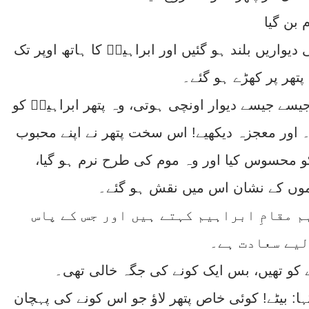
 بن گیا
یواریں بلند ہو گئیں اور ابراہیمؑ کا ہاتھ اوپر تک
 پتھر پر کھڑے ہو گئے۔
جیسے جیسے دیوار اونچی ہوتی، وہ پتھر ابراہیمؑ کو
تا۔ اور معجزہ دیکھیے! اس سخت پتھر نے اپنے محبوب
 محسوس کیا اور وہ موم کی طرح نرم ہو گیا،
دموں کے نشان اس میں نقش ہو گئے۔
م مقامِ ابراہیم کہتے ہیں اور جس کے پاس
لیے سعادت ہے۔
 کو تھیں، بس ایک کونے کی جگہ خالی تھی۔
ا: بیٹے! کوئی خاص پتھر لاؤ جو اس کونے کی پہچان