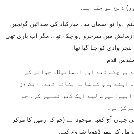
ر) ذبح ہو چکا ہے۔
تم ہوا تو آسمان سے مبارکباد کی صدائیں گونجیں۔
آزمائش میں سرخرو ہو چکے تھے، مگر اب باری تھی
ر وادی کو چنا گیا تھا۔
 مقدس قدم
 ہو چکے تھے اور اسماعیلؑ جوانی کی
 اپنے باپ کے شانہ بشانہ تھے۔ ایک دن
اہیم! میرے لیے ایک گھر تعمیر کرو جو
مرکز ہو۔
ی جہاں آج کعبہ موجود ہے (جو کہ زمین کا مرکز
نے مل کر پتھر ڈھونا شروع کیے۔