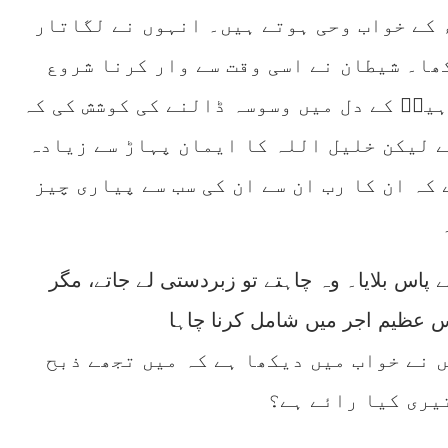
 کے خواب وحی ہوتے ہیں۔ انہوں نے لگاتار
ھا۔ شیطان نے اسی وقت سے وار کرنا شروع
ہیمؑ کے دل میں وسوسہ ڈالنے کی کوشش کی کہ
ے لیکن خلیل اللہ کا ایمان پہاڑ سے زیادہ
کہ ان کا رب ان سے ان کی سب سے پیاری چیز
ے پاس بلایا۔ وہ چاہتے تو زبردستی لے جاتے، مگر
 نے خواب میں دیکھا ہے کہ میں تجھے ذبح
یری کیا رائے ہے؟