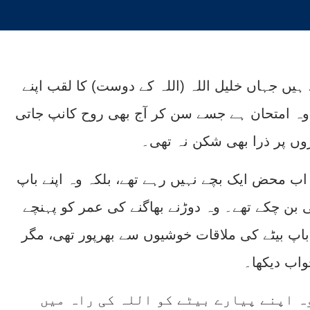
یں جہاں خلیل اللہ (اللہ کے دوست) کا لقب اپنے
ہ وہ امتحان ہے جسے سن کر آج بھی روح کانپ جاتی
روں پر ذرا بھی شکن نہ تھی۔
ب محض ایک بچے نہیں رہے تھے، بلکہ وہ اپنے باپ
ھی بن چکے تھے۔ وہ دوڑنے بھاگنے کی عمر کو پہنچے
باپ بیٹے کی ملاقات خوشیوں سے بھرپور تھی، مگر
واب دیکھا۔
ہ اپنے پیارے بیٹے کو اللہ کی راہ میں