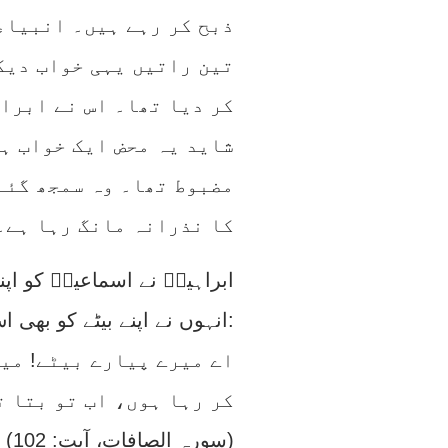
ذبح کر رہے ہیں۔ انبیاء
تین راتیں یہی خواب دیک
کر دیا تھا۔ اس نے ابرا
شاید یہ محض ایک خواب ہ
مضبوط تھا۔ وہ سمجھ گئے 
کا نذرانہ مانگ رہا ہے۔
ابراہیمؑ نے اسماعیلؑ کو اپن
انہوں نے اپنے بیٹے کو بھی اس عظیم اجر میں شامل کرنا چاہا:
اے میرے پیارے بیٹے! میں
کر رہا ہوں، اب تو بتا ت
(سورہ الصافات، آیت: 102)