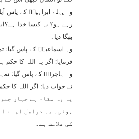
وہ پہلے ابراہیمؑ کے پاس آیا: 
رہے ہو؟ یہ کیسا خدا ہے؟ابر
بھگا دیا۔
وہ اسماعیلؑ کے پاس گیا: تم
فرمایا: اگر یہ اللہ کا حکم 
وہ ہاجرہؑ کے پاس گیا: تمہار
نے جواب دیا: اگر اللہ کا حکم 
یہ وہ مقام ہے جہاں جمر
ہوئی۔ یہ دراصل اپنے ان
کی علامت ہے۔