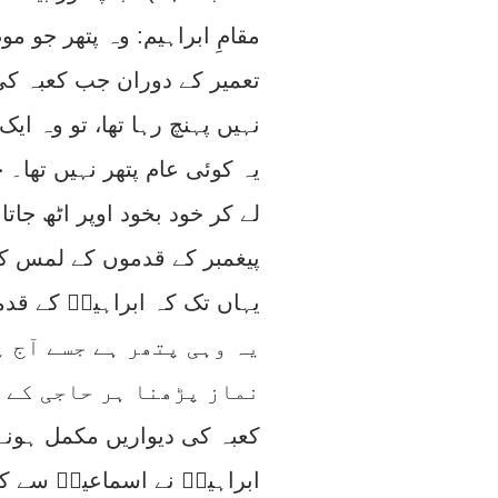
مقامِ ابراہیم: وہ پتھر جو موم
تعمیر کے دوران جب کعبہ کی د
نہیں پہنچ رہا تھا، تو وہ ایک
یہ کوئی عام پتھر نہیں تھا۔ 
لے کر خود بخود اوپر اٹھ جا
پیغمبر کے قدموں کے لمس کو
یہاں تک کہ ابراہیمؑ کے ق
یہ وہی پتھر ہے جسے آج ہ
نماز پڑھنا ہر حاجی کے 
کعبہ کی دیواریں مکمل ہونے
ابراہیمؑ نے اسماعیلؑ سے کہ