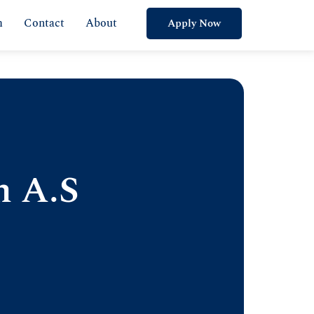
m
Contact
About
Apply Now
m A.S