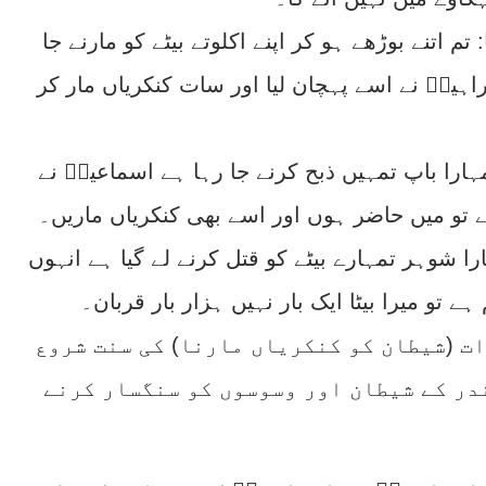
تم اتنے بوڑھے ہو کر اپنے اکلوتے بیٹے کو مارنے جا
اہیمؑ نے اسے پہچان لیا اور سات کنکریاں مار کر
ہارا باپ تمہیں ذبح کرنے جا رہا ہے اسماعیلؑ نے
ہے تو میں حاضر ہوں اور اسے بھی کنکریاں ماریں۔
ا شوہر تمہارے بیٹے کو قتل کرنے لے گیا ہے انہوں
ہے تو میرا بیٹا ایک بار نہیں ہزار بار قربان۔
ات (شیطان کو کنکریاں مارنا) کی سنت شروع
در کے شیطان اور وسوسوں کو سنگسار کرنے