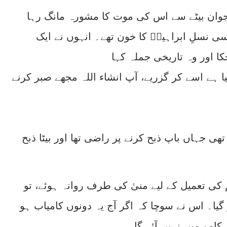
ے جوان بیٹے سے اس کی موت کا مشورہ مانگ رہا
ی نسلِ ابراہیمؑ کا خون تھے۔ انہوں نے ایک
یا ہے اسے کر گزریے، آپ انشاء اللہ مجھے صبر کرنے
تھی جہاں باپ ذبح کرنے پر راضی تھا اور بیٹا ذبح
م کی تعمیل کے لیے منیٰ کی طرف روانہ ہوئے، تو
یا۔ اس نے سوچا کہ اگر آج یہ دونوں کامیاب ہو
کاوے میں نہیں آئے گا۔