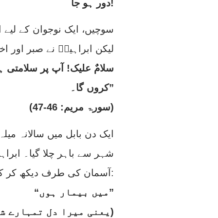
دور ہو جا!
سوچیں، ایک نوجوان کے لیے ا
لیکن ابراہیمؑ نے صبر اور اخ
کروں گا۔”
(سورۃ مریم: 46-47)
ایک دن بابل میں سالانہ میل
شہر سے باہر چلا گیا۔ ابراہی
آسمان کی طرف دیکھ کر کہا:
“میں بیمار ہوں”
(یعنی میرا دل تمہارے شرک سے بیزار ہے)