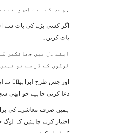
: ہم سب کے لیے اس واقعے 
اگر کسی بڑے کی بات سے اخ
بات کریں۔
اپنے دل میں جھانکیں کہ 
لوگوں کے ڈر سے تو نہیں
اور جس طرح ابراہیمؑ نے اپن
دعا کرنی چاہیے جو ابھی سچ
ہمیں صرف معاشرے کی برائیو
اختیار کرنے چاہئیں کہ لوگ