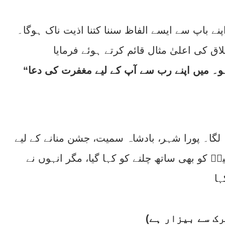
پنے باپ سے ایسے الفاظ سننا کتنا اذیت ناک ہوگا۔
لاق کی اعلیٰ مثال قائم کرتے ہوئے فرمایا
“سلامٌ علیک! آپ پر سلامتی ہو۔ میں اپنے رب سے آپ کے لیے مغفرت کی دعا
ہ لگا۔ پورا شہر، بادشاہ سمیت، جشن منانے کے لیے
مؑ کو بھی ساتھ چلنے کو کہا گیا، مگر انہوں نے