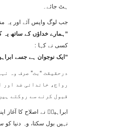
ہٹ جائے۔
: جب لوگ واپس آئے اور یہ منظ
“ہمارے خداؤں کے ساتھ یہ کس نے کیا؟”
: کسی نے کہا
“ایک نوجوان ہے جسے ابراہیم کہا جاتا ہے، وہ ان کا ذکر (برائی سے) کرتا تھا۔”
درحقیقت “بت” صرف وہ نہی
رواج، خاندانی ضد اور ا
قبول کرنے سے روکتے ہیں
ابراہیمؑ نے اصلاح کا آغاز ا
نہیں بول سکتا، وہ دنیا کو س