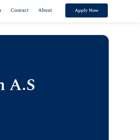
m
Contact
About
Apply Now
m A.S