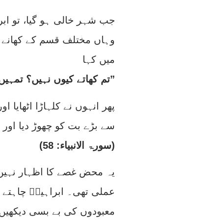
جب شہر خالی ہو گیا، تو ابر
وہاں مختلف قسم کے کھانے بت
میں کہا
“تم کھاتے کیوں نہیں؟ تمہیں کیا ہوا ہے، بولتے کیوں نہیں؟”
پھر انہوں نے کلہاڑا اٹھایا 
سے بڑے بت کو چھوڑ دیا اور ک
(سورۃ الانبیاء: 58)
یہ محض غصے کا اظہار نہیں
عملی تھی۔ ابراہیمؑ چاہتے ت
معبودوں کی بے بسی دیکھیں،