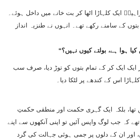
اہیمؑ ایک کلہاڑا اٹھا کر بت خانے میں داخل ہوئے۔
وں کے سامنے رکھے تھے۔ انہوں نے طنزیہ انداز
اور ایک ایک کر کے تمام بتوں کو توڑ دیا، صرف سب
لہاڑا اس کے کندھے پر لٹکا دیا۔
 تھا، بلکہ ایک گہری حکمت اور منطقی حکمتِ
ھے کہ جب لوگ واپس آئیں تو اپنی آنکھوں سے اپنے
 اور ان کے دلوں پر جمی ہوئی جہالت کی گرد