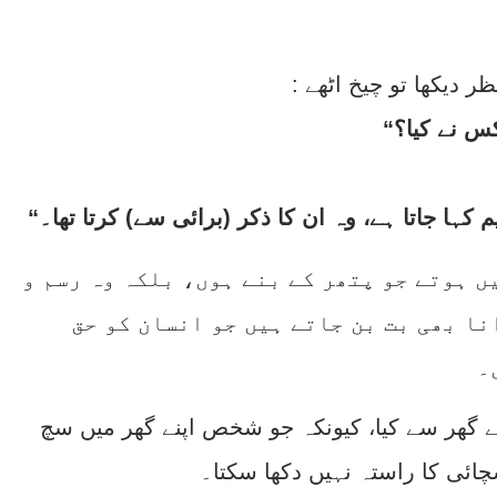
ر دیکھا تو چیخ اٹھے
ں ہوتے جو پتھر کے بنے ہوں، بلکہ وہ رسم و
نا بھی بت بن جاتے ہیں جو انسان کو حق
۔
پنے گھر سے کیا، کیونکہ جو شخص اپنے گھر میں سچ
چائی کا راستہ نہیں دکھا سکتا۔