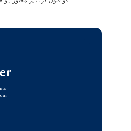
کو قبول کرنے پر مجبور ہو ج
er
nts
 our