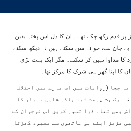
 پر قدم رکھ چکے تھے۔ ان کا دل اس پختہ یقین
کے بے جان بت، جو نہ سن سکتے ہیں نہ دیکھ سکتے
 کا مداوا نہیں کر سکتے۔ مگر ایک بہت بڑی
 کا اپنا گھر ہی شرک کا مرکز تھا۔
ا چچا (روایات میں اس بارے میں اختلاف
ف ایک بت پرست تھا بلکہ شاہی دربار کا
اش بھی تھا۔ ذرا تصور کریں اس نوجوان کے
بی عزیز اپنے ہی ہاتھوں سے معبود گھڑتا