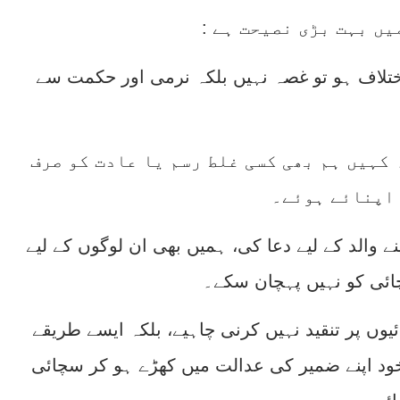
میں بہت بڑی نصیحت ہے
تلاف ہو تو غصہ نہیں بلکہ نرمی اور حکمت سے
کہیں ہم بھی کسی غلط رسم یا عادت کو صرف
 اپنائے ہوئے۔
ے والد کے لیے دعا کی، ہمیں بھی ان لوگوں کے لیے
ائی کو نہیں پہچان سکے۔
ں پر تنقید نہیں کرنی چاہیے، بلکہ ایسے طریقے
 خود اپنے ضمیر کی عدالت میں کھڑے ہو کر سچائی