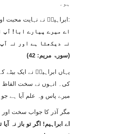
ہو۔
ابراہیمؑ نے نہایت محبت اور نرمی کے ساتھ اپنے باپ/چچا سے کہا:
اے میرے پیارے ابا! آپ ا
نہ دیکھتا ہے اور نہ آپ 
(سورۃ مریم: 42)
یہاں ابراہیمؑ نے ایک بیٹے ک
کی۔ انہوں نے سخت الفاظ ا
میرے پاس وہ علم آیا ہے جو
: مگر آذر کا جواب سخت اور ت
اے ابراہیم! اگر تو باز نہ آ