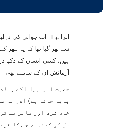
ابراہیمؑ اب جوانی کی دہلیز
سے بھر گیا تھا کہ یہ پتھر 
ہیں، کسی انسان کے دکھ درد
آزمائش ان کے سامنے تھی—ان
حضرت ابراہیمؑ کے والد ی
پایا جاتا ہے) آذر نہ صر
خاص فرد اور ماہر بت تر
دل کی کیفیت، جس کا قری