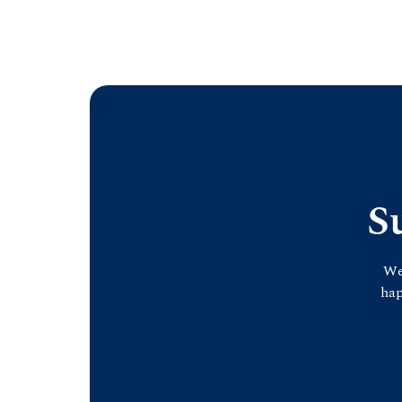
S
We
hap