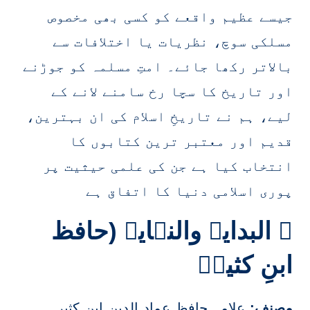
جیسے عظیم واقعے کو کسی بھی مخصوص
مسلکی سوچ، نظریات یا اختلافات سے
بالاتر رکھا جائے۔ امتِ مسلمہ کو جوڑنے
اور تاریخ کا سچا رخ سامنے لانے کے
لیے، ہم نے تاریخِ اسلام کی ان بہترین،
قدیم اور معتبر ترین کتابوں کا
انتخاب کیا ہے جن کی علمی حیثیت پر
پوری اسلامی دنیا کا اتفاق ہے
۔ البدایہ والنہایہ (حافظ
ابنِ کثیرؒ
مصنف:
علامہ حافظ عماد الدین ابنِ کثیر