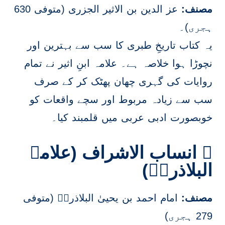
مصنف:
عز الدین بن الاثیر الجزری (متوفی 630
ہجری)۔
یہ کتاب تاریخِ طبری کا سب سے بہترین اور
نچوڑا ہوا خلاصہ ہے۔ علامہ ابنِ اثیر نے تمام
روایات کی گہری چھان پھٹک کر کے صرف
سب سے زیادہ مربوط اور سچے واقعات کو
خوبصورت ادبی عربی میں قلمبند کیا۔
۔ انساب الاشراف (علامہ
البلاذریؒ)
مصنف:
امام احمد بن یحییٰ البلاذریؒ (متوفی
279 ہجری)