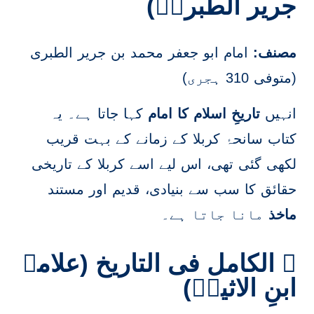
جریر الطبریؒ)
مصنف:
امام ابو جعفر محمد بن جریر الطبری
(متوفی 310 ہجری)
انہیں
تاریخِ اسلام کا امام
کہا جاتا ہے۔ یہ
کتاب سانحۂ کربلا کے زمانے کے بہت قریب
لکھی گئی تھی، اس لیے اسے کربلا کے تاریخی
حقائق کا سب سے بنیادی، قدیم اور مستند
ماخذ
مانا جاتا ہے۔
۔ الکامل فی التاریخ (علامہ
ابنِ الاثیرؒ)