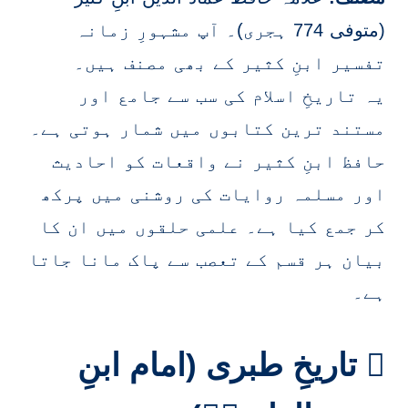
(متوفی 774 ہجری)۔ آپ مشہورِ زمانہ
تفسیر ابنِ کثیر کے بھی مصنف ہیں۔
یہ تاریخِ اسلام کی سب سے جامع اور
مستند ترین کتابوں میں شمار ہوتی ہے۔
حافظ ابنِ کثیر نے واقعات کو احادیث
اور مسلمہ روایات کی روشنی میں پرکھ
کر جمع کیا ہے۔ علمی حلقوں میں ان کا
بیان ہر قسم کے تعصب سے پاک مانا جاتا
ہے۔
۔ تاریخِ طبری (امام ابنِ