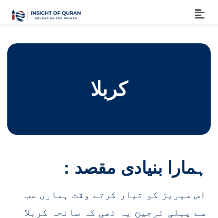
کربلا
: ہمارا بنیادی مقصد
اس سیریز کو تیار کرتے وقت ہماری سب
سے پہلی ترجیح یہ تھی کہ سانحہ کربلا